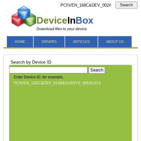
Search
Device
In
Box
Download files to your device
HOME
DRIVERS
ARTICLES
ABOUT US
Search by Device ID
Search
Enter Device ID, for example,
PCI\VEN_10EC&DEV_8168&SUBSYS_99EB1019